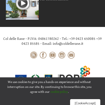
Col delle Rane - P.IVA: 04861780262 - Tel.: +39 0423 650085 +39
0423 85585 - Email: info@coldellerane.it
We use cookies to give you a hands-on experience and without
interruption on our site. By continuing to browse this site, you
agree with our
cookie policy
.