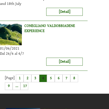
and 18th July
[Detail]
CONEGLIANO VALDOBBIADENE
EXPERIENCE
01/06/2021
Dal 26/6 al 4/7
[Detail]
[Page]
1
2
3
4
5
6
7
8
9
...
17