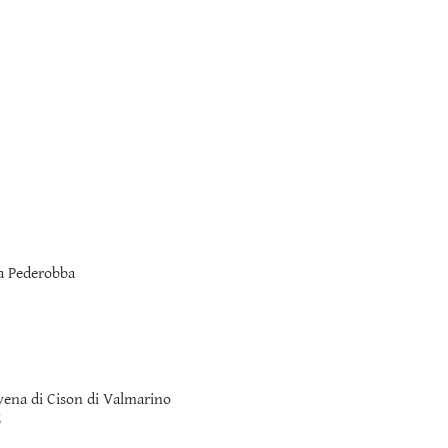
a Pederobba
vena di Cison di Valmarino
5