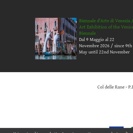
Biennale d'Arte di Venezia 
Art Exhibition of the Venic
Biennale
Dal 9 Maggio al 22
Novembre 2026 / since 9th
May until 22nd November
Col delle Rane - P