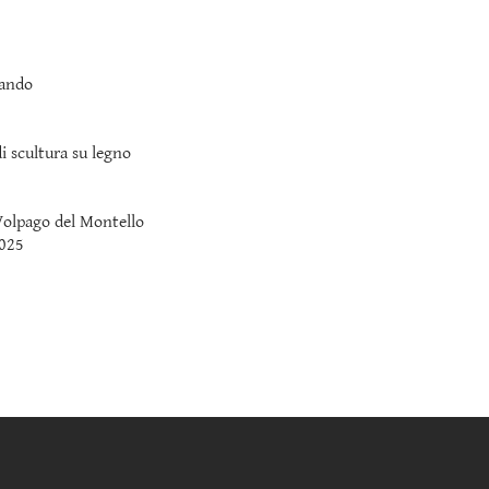
vando
 scultura su legno
Volpago del Montello
re 2025