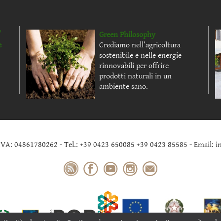
/
Green Philosophy
e
Crediamo nell’agricoltura
sostenibile e nelle energie
rinnovabili per offrire
prodotti naturali in un
ambiente sano.
.IVA: 04861780262 - Tel.: +39 0423 650085 +39 0423 85585 - Email: i