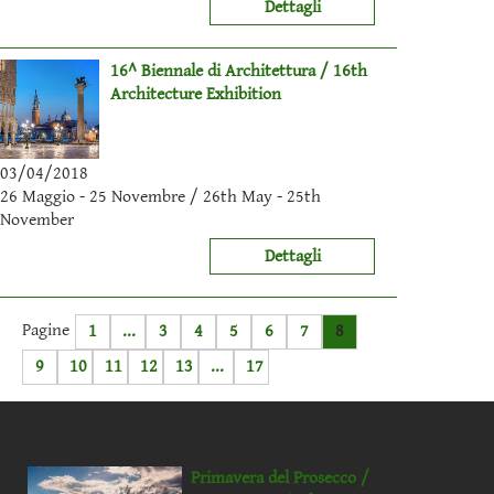
Dettagli
16^ Biennale di Architettura / 16th
Architecture Exhibition
03/04/2018
26 Maggio - 25 Novembre / 26th May - 25th
November
Dettagli
Pagine
1
...
3
4
5
6
7
8
9
10
11
12
13
...
17
Primavera del Prosecco /