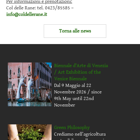
Per informazioni e prenotazioni:
Col delle Rane: tel. 0423/85585 –
info@coldellerane.it
Torna alle news
Biennale d'Arte di Venezia
/ Art Exhibition of the
Venice Biennale
Dal 9 Maggio al 22
Novembre 2026 / since
9th May until 22nd
November
Green Philosophy
Crediamo nell’agricoltura