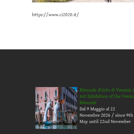
https://www.ci2020.it/
Biennale d'Arte di Venezia 
Art Exhibition of the Venic
Biennale
Dal 9 Maggio al 22
Novembre 2026 / since 9th
May until 22nd November