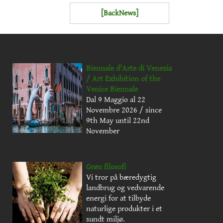
[BackNews]
Biennale d'Arte di Venezia
/ Art Exhibition of the
Venice Biennale
Dal 9 Maggio al 22
Novembre 2026 / since
9th May until 22nd
November
Grøn filosofi
Vi tror på bæredygtig
landbrug og vedvarende
energi for at tilbyde
naturlige produkter i et
sundt miljø.