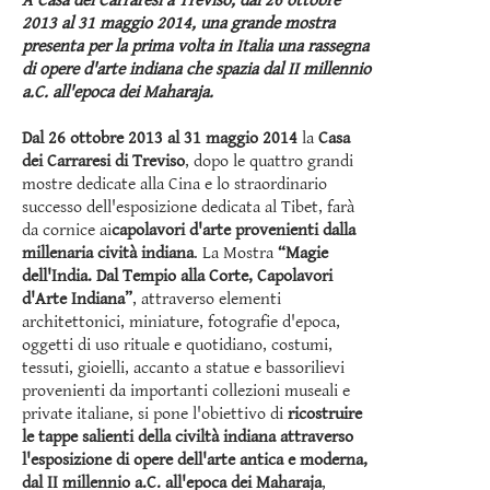
A Casa dei Carraresi a Treviso, dal 26 ottobre
2013 al 31 maggio 2014, una grande mostra
presenta per la prima volta in Italia una rassegna
di opere d'arte indiana che spazia dal II millennio
a.C. all'epoca dei Maharaja.
Dal 26 ottobre 2013 al 31 maggio 2014
la
Casa
dei Carraresi di Treviso
, dopo le quattro grandi
mostre dedicate alla Cina e lo straordinario
successo dell'esposizione dedicata al Tibet, farà
da cornice ai
capolavori d'arte provenienti dalla
millenaria cività indiana
. La Mostra
“Magie
dell'India. Dal Tempio alla Corte, Capolavori
d'Arte Indiana”
, attraverso elementi
architettonici, miniature, fotografie d'epoca,
oggetti di uso rituale e quotidiano, costumi,
tessuti, gioielli, accanto a statue e bassorilievi
provenienti da importanti collezioni museali e
private italiane, si pone l'obiettivo di
ricostruire
le tappe salienti della civiltà indiana attraverso
l'esposizione di opere dell'arte antica e moderna,
dal II millennio a.C. all'epoca dei Maharaja
,