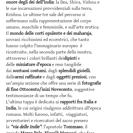
onore degli dei dell'India
: la Dea, Shiva, Vishnu e
le sue incarnazioni provvidenziali sulla terra,
Krishna. Le ultime tre sale del percorso si
soffermano sulla rappresentazione del corpo
umano, maschile e femminile, e sull'arte erotica.
Il
mondo delle corti opulente e dei maharaja
,
sovrani ricchissimi ed eccentrici, che tanto
hanno colpito l'immaginario europeo è
ricostruito, nella seconda parte della mostra,
attraverso i colori brillanti dei
dipinti
e
delle
miniature d'epoca
e reso tangibile
dai
sontuosi costumi
, dagli
splendidi gioielli
,
dalle
armi raffinate
e dagli
oggetti preziosi
, con
un'ampia sezione che offre una serie di
fotografie
di fine Ottocento/inizi Novecento
, suggestive
testimonianze di un tempo che fu.
L'ultima tappa è dedicata ai
rapporti fra Italia e
India
, le cui origini risalgono addirittura all'epoca
romana. Molti furono, infatti, viaggiatori,
avventurieri e ricercatori del sacro presero
la
“via delle Indie”
: l'apostolo
Tommaso
, il