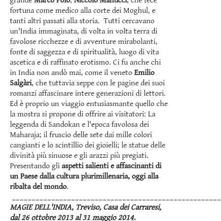
grande
Marco Polo
,
Niccolò Manucci
, che fece
fortuna come medico alla corte dei Moghul, e
tanti altri passati alla storia. Tutti cercavano
un'India immaginata, di volta in volta terra di
favolose ricchezze e di avventure mirabolanti,
fonte di saggezza e di spiritualità, luogo di vita
ascetica e di raffinato erotismo. Ci fu anche chi
in India non andò mai, come il veneto
Emilio
Salgàri
, che tuttavia seppe con le pagine dei suoi
romanzi affascinare intere generazioni di lettori.
Ed è proprio un viaggio entusiasmante quello che
la mostra si propone di offrire ai visitatori: La
leggenda di Sandokan e l'epoca favolosa dei
Maharaja; il fruscio delle sete dai mille colori
cangianti e lo scintillio dei gioielli; le statue delle
divinità più sinuose e gli arazzi più pregiati.
Presentando gli
aspetti salienti e affascinanti di
un Paese dalla cultura plurimillenaria, oggi alla
ribalta del mondo
.
_____________________________________________________
MAGIE DELL'INDIA, Treviso, Casa dei Carraresi,
dal 26 ottobre 2013 al 31 maggio 2014.