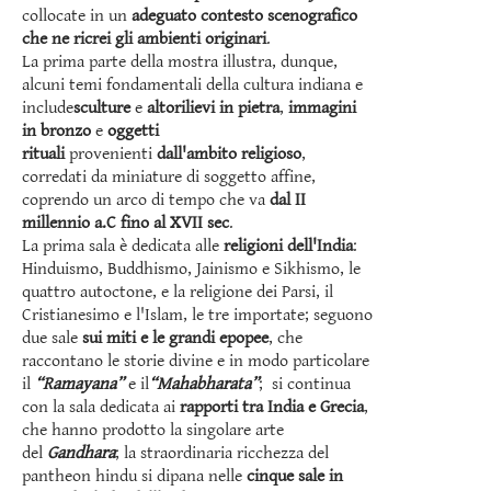
collocate in un
adeguato contesto scenografico
che ne ricrei gli ambienti originari
.
La prima parte della mostra illustra, dunque,
alcuni temi fondamentali della cultura indiana e
include
sculture
e
altorilievi in pietra
,
immagini
in bronzo
e
oggetti
rituali
provenienti
dall'ambito religioso
,
corredati da miniature di soggetto affine,
coprendo un arco di tempo che va
dal II
millennio a.C fino al XVII sec
.
La prima sala è dedicata alle
religioni dell'India
:
Hinduismo, Buddhismo, Jainismo e Sikhismo, le
quattro autoctone, e la religione dei Parsi, il
Cristianesimo e l'Islam, le tre importate; seguono
due sale
sui miti e le grandi epopee
, che
raccontano le storie divine e in modo particolare
il
“Ramayana”
e il
“Mahabharata”
; si continua
con la sala dedicata ai
rapporti tra India e Grecia
,
che hanno prodotto la singolare arte
del
Gandhara
; la straordinaria ricchezza del
pantheon hindu si dipana nelle
cinque sale in