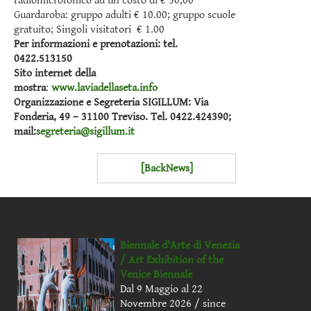
radiomicrofonico ad un costo di € 50,00
Guardaroba: gruppo adulti € 10.00; gruppo scuole
gratuito; Singoli visitatori € 1.00
Per informazioni e prenotazioni: tel.
0422.513150
Sito internet della
mostra
:
www.laviadellaseta.info
Organizzazione e Segreteria SIGILLUM: Via
Fonderia, 49 – 31100 Treviso. Tel. 0422.424390;
mail:
segreteria@sigillum.it
[BackNews]
Biennale d'Arte di Venezia
/ Art Exhibition of the
Venice Biennale
Dal 9 Maggio al 22
Novembre 2026 / since