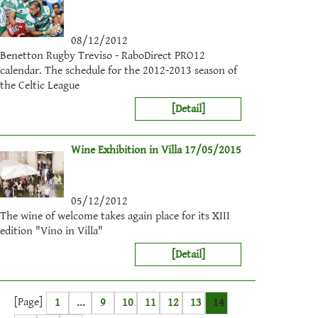
08/12/2012
Benetton Rugby Treviso - RaboDirect PRO12
calendar. The schedule for the 2012-2013 season of
the Celtic League
[Detail]
Wine Exhibition in Villa 17/05/2015
05/12/2012
The wine of welcome takes again place for its XIII
edition "Vino in Villa"
[Detail]
[Page]
1
...
9
10
11
12
13
14