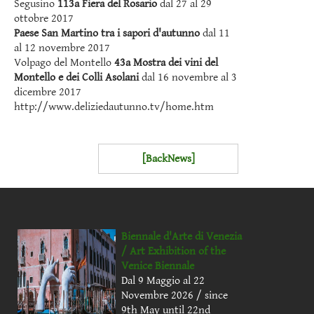
Segusino
113a Fiera del Rosario
dal 27 al 29
ottobre 2017
Paese San Martino tra i sapori d'autunno
dal 11
al 12 novembre 2017
Volpago del Montello
43a Mostra dei vini del
Montello e dei Colli Asolani
dal 16 novembre al 3
dicembre 2017
http://www.deliziedautunno.tv/home.htm
[BackNews]
Biennale d'Arte di Venezia
/ Art Exhibition of the
Venice Biennale
Dal 9 Maggio al 22
Novembre 2026 / since
9th May until 22nd